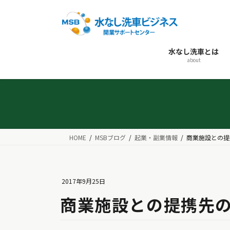
コ
ナ
ン
ビ
テ
ゲ
ン
ー
水なし洗車とは
ツ
シ
about
へ
ョ
ス
ン
キ
に
ッ
移
プ
動
HOME
MSBブログ
起業・副業情報
商業施設との提
2017年9月25日
商業施設との提携先