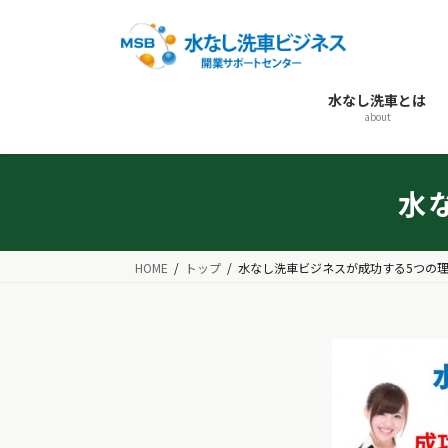
コ
ナ
ン
ビ
テ
ゲ
ン
ー
水なし洗車とは
ツ
シ
about
へ
ョ
ス
ン
キ
に
水
ッ
移
プ
動
HOME
トップ
水なし洗車ビジネスが成功する5つの