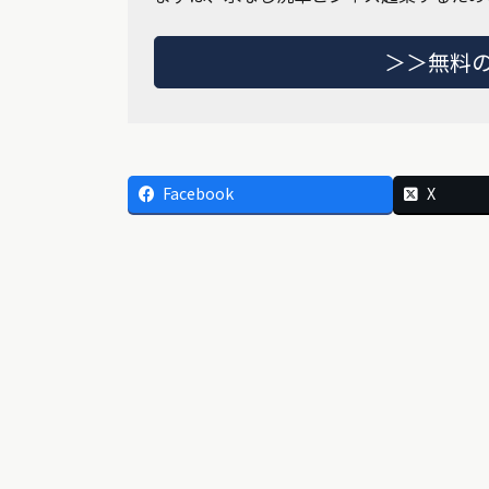
＞＞無料
Facebook
X