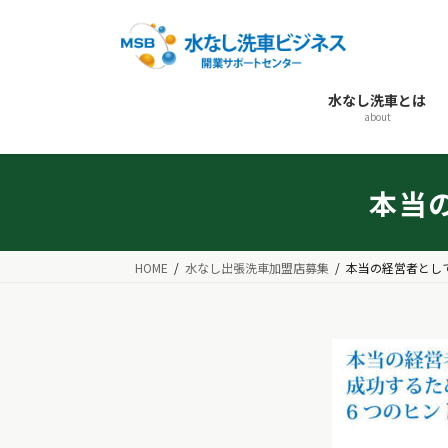
コ
ナ
ン
ビ
テ
ゲ
ン
ー
水なし洗車とは
ツ
シ
about
へ
ョ
ス
ン
キ
に
本当
ッ
移
プ
動
HOME
水なし出張洗車加盟店募集
本当の経営者とし