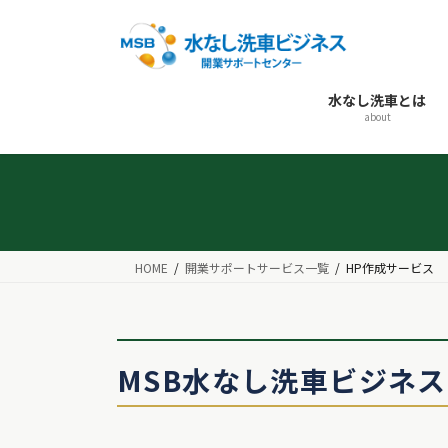
コ
ナ
ン
ビ
テ
ゲ
ン
ー
水なし洗車とは
ツ
シ
about
へ
ョ
ス
ン
キ
に
ッ
移
プ
動
HOME
開業サポートサービス一覧
HP作成サービス
MSB水なし洗車ビジネス