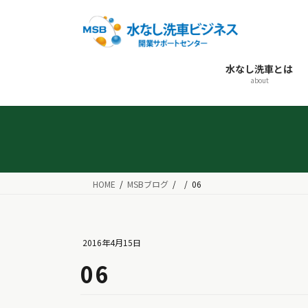
コ
ナ
ン
ビ
テ
ゲ
ン
ー
水なし洗車とは
ツ
シ
about
へ
ョ
ス
ン
キ
に
ッ
移
プ
動
HOME
MSBブログ
06
2016年4月15日
06